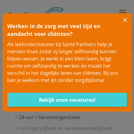
Werken in de zorg met veel tijd en
Welke vacature
past
bij jou?
aandacht voor cliënten?
Zoek op trefwoord:
Als leefondersteuner bij Santé Partners help je
mensen thuis zodat zij langer zelfstandig kunnen
blijven wonen. Je werkt in een klein team, krijgt
ruimte om zelfstandig te werken én maakt het
Meer
zoekopties
verschil in het dagelijks leven van cliënten. Bij ons
ben je welkom met én zonder zorgdiploma!
Business Controller Zorg
Bekijk onze vacatures!
Tiel
HBO
4.822 - €7.263 (schaal 65)
24 uur
Serviceorganisatie
Je krijgt vrijheid en verantwoordelijkheid