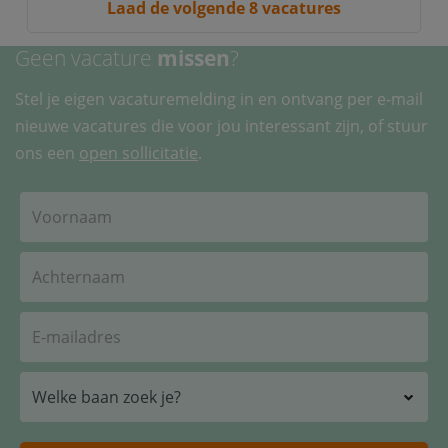
Laad de volgende 8 vacatures
Geen vacature
missen
?
Stel je eigen vacaturemelding in en ontvang per e-mail
nieuwe vacatures die voor jou interessant zijn, of stuur
ons een
open sollicitatie
.
Welke baan zoek je?